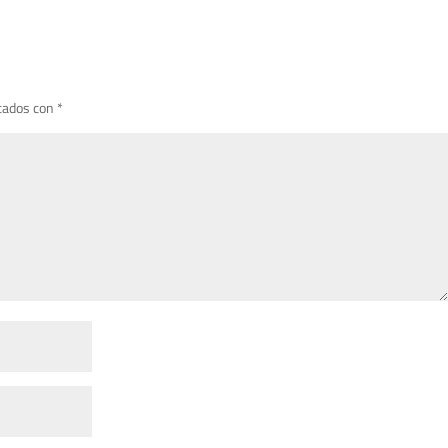
cados con
*