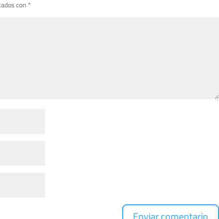
cados con
*