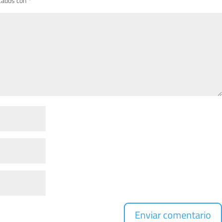
cados con
*