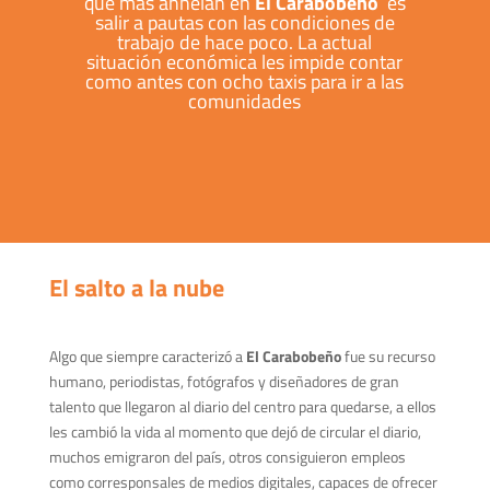
que más anhelan en
El Carabobeño
es
salir a pautas con las condiciones de
trabajo de hace poco. La actual
situación económica les impide contar
como antes con ocho taxis para ir a las
comunidades
El salto a la nube
Algo que siempre caracterizó a
El Carabobeño
fue su recurso
humano, periodistas, fotógrafos y diseñadores de gran
talento que llegaron al diario del centro para quedarse, a ellos
les cambió la vida al momento que dejó de circular el diario,
muchos emigraron del país, otros consiguieron empleos
como corresponsales de medios digitales, capaces de ofrecer