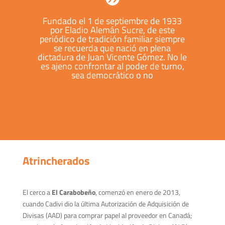
Fundado el 1 de septiembre de 1933
por Eladio Alemán Sucre, de este
periódico de tradición familiar siempre
se recuerda que nació en plena
dictadura de Juan Vicente Gómez. No le
es ajeno confrontar al poder de turno,
sea democrático o no
Atrincherados
El cerco a
El Carabobeño
, comenzó en enero de 2013,
cuando Cadivi dio la última Autorización de Adquisición de
Divisas (AAD) para comprar papel al proveedor en Canadá;