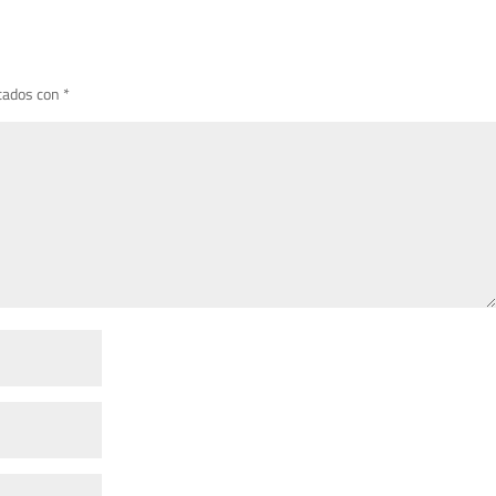
cados con
*