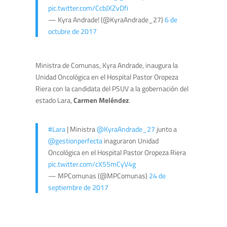
pic.twitter.com/CcbJXZvDfi
— Kyra Andrade! (@KyraAndrade_27)
6 de
octubre de 2017
Ministra de Comunas, Kyra Andrade, inaugura la
Unidad Oncológica en el Hospital Pastor Oropeza
Riera con la candidata del PSUV a la gobernación del
estado Lara,
Carmen Meléndez
.
#Lara
| Ministra
@KyraAndrade_27
junto a
@gestionperfecta
inaguraron Unidad
Oncológica en el Hospital Pastor Oropeza Riera
pic.twitter.com/cX55mCyV4g
— MPComunas (@MPComunas)
24 de
septiembre de 2017