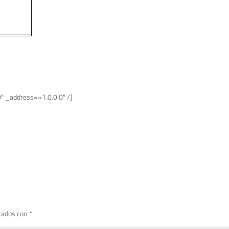
″ _address=»1.0.0.0″ /]
cados con
*