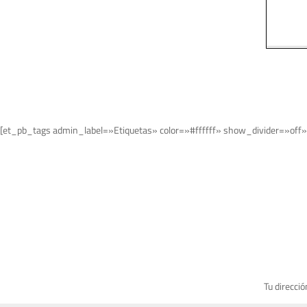
[et_pb_tags admin_label=»Etiquetas» color=»#ffffff» show_divider=»off»
Tu direcció