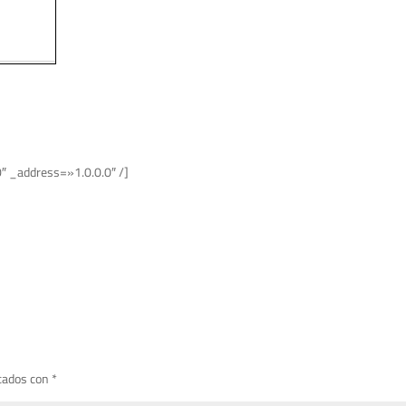
″ _address=»1.0.0.0″ /]
cados con
*