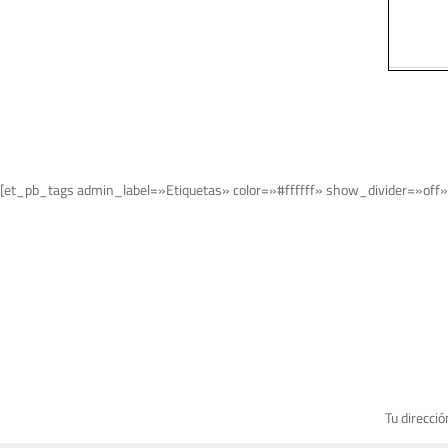
[et_pb_tags admin_label=»Etiquetas» color=»#ffffff» show_divider=»off»
Tu direcció