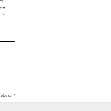
cados con
*