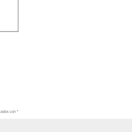
cados con
*