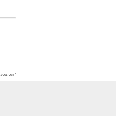
cados con
*