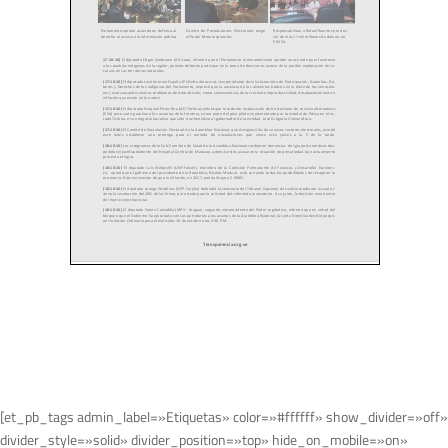
[et_pb_tags admin_label=»Etiquetas» color=»#ffffff» show_divider=»off»
divider_style=»solid» divider_position=»top» hide_on_mobile=»on»