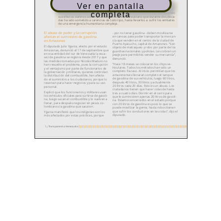
Ver en pantalla
completa