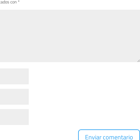
cados con
*