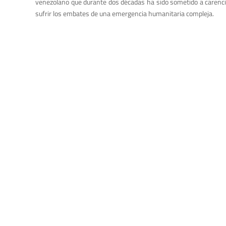
venezolano que durante dos décadas ha sido sometido a carencias
sufrir los embates
de una emergencia humanitaria compleja.