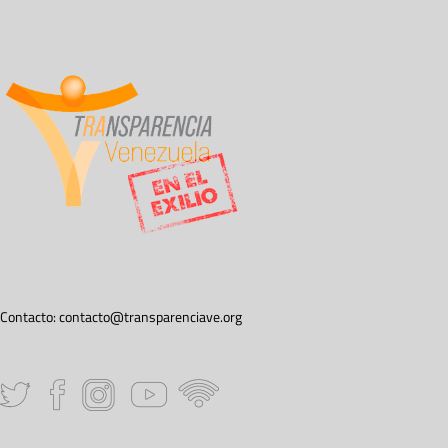
Contacto:
contacto@transparenciave.org