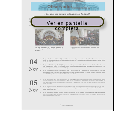
Ver en pantalla
completa