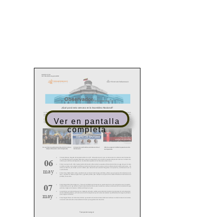
Ver en pantalla
completa