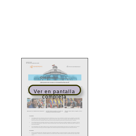
Ver en pantalla
completa