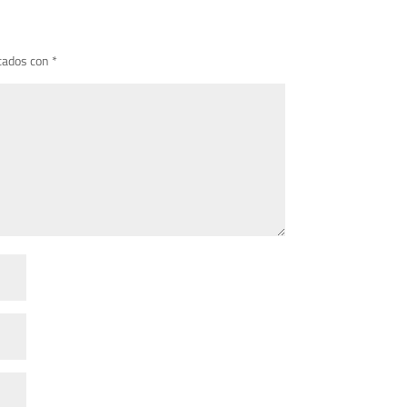
cados con
*