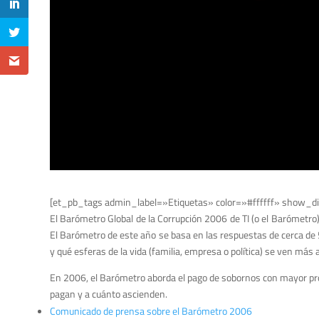
[et_pb_tags admin_label=»Etiquetas» color=»#ffffff» show_di
El Barómetro Global de la Corrupción 2006 de TI (o el Barómetro) 
El Barómetro de este año se basa en las respuestas de cerca de 
y qué esferas de la vida (familia, empresa o política) se ven más 
En 2006, el Barómetro aborda el pago de sobornos con mayor prof
pagan y a cuánto ascienden.
Comunicado de prensa sobre el Barómetro 2006