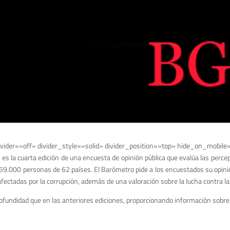
vider=»off» divider_style=»solid» divider_position=»top» hide_on_mobile
es la cuarta edición de una encuesta de opinión pública que evalúa las percepc
59.000 personas de 62 países. El Barómetro pide a los encuestados su opini
afectadas por la corrupción, además de una valoración sobre la lucha contra la
undidad que en las anteriores ediciones, proporcionando información sobre 