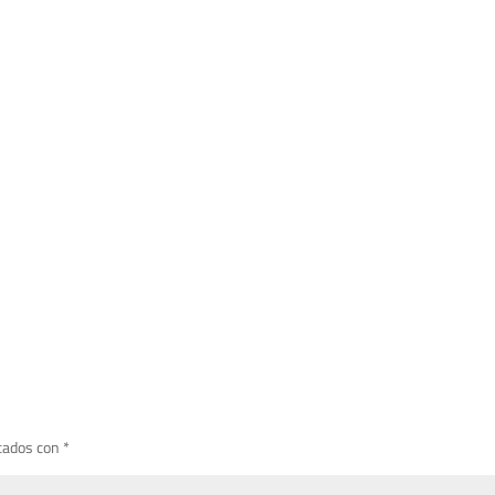
cados con
*