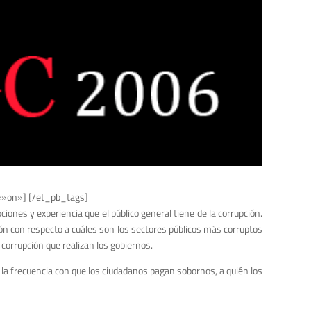
=»on»] [/et_pb_tags]
iones y experiencia que el público general tiene de la corrupción.
ón con respecto a cuáles son los sectores públicos más corruptos
 corrupción que realizan los gobiernos.
la frecuencia con que los ciudadanos pagan sobornos, a quién los