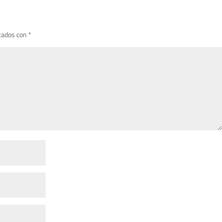
cados con
*