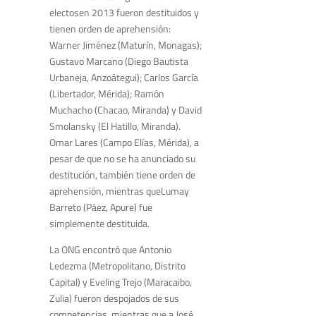
electosen 2013 fueron destituidos y
tienen orden de aprehensión:
Warner Jiménez (Maturín, Monagas);
Gustavo Marcano (Diego Bautista
Urbaneja, Anzoátegui); Carlos García
(Libertador, Mérida); Ramón
Muchacho (Chacao, Miranda) y David
Smolansky (El Hatillo, Miranda).
Omar Lares (Campo Elías, Mérida), a
pesar de que no se ha anunciado su
destitución, también tiene orden de
aprehensión, mientras queLumay
Barreto (Páez, Apure) fue
simplemente destituida.
La ONG encontró que Antonio
Ledezma (Metropolitano, Distrito
Capital) y Eveling Trejo (Maracaibo,
Zulia) fueron despojados de sus
competencias, mientras que a José