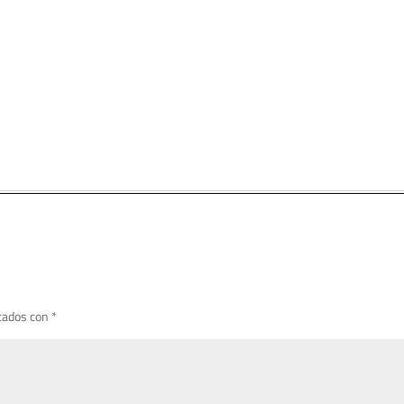
cados con
*