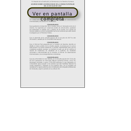
Ver en pantalla
completa