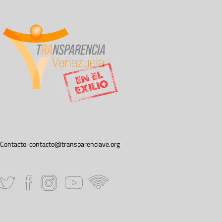
Contacto:
contacto@transparenciave.org