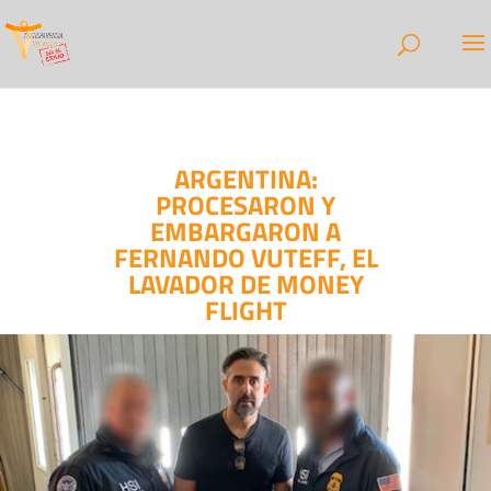
ARGENTINA:
PROCESARON Y
EMBARGARON A
FERNANDO VUTEFF, EL
LAVADOR DE MONEY
FLIGHT