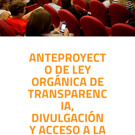
ANTEPROYECT
O DE LEY
ORGÁNICA DE
TRANSPARENC
IA,
DIVULGACIÓN
Y ACCESO A LA