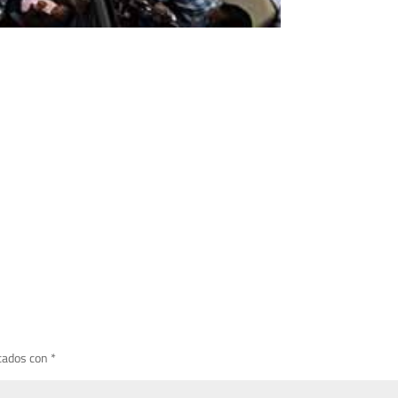
cados con
*