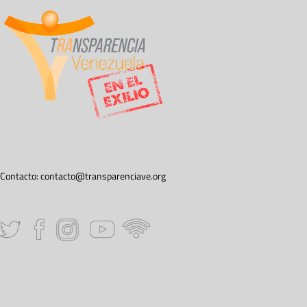
Contacto:
contacto@transparenciave.org