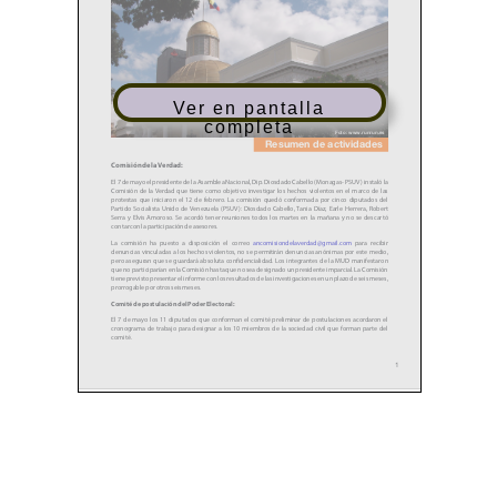
Ver en pantalla
completa