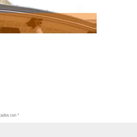
cados con
*