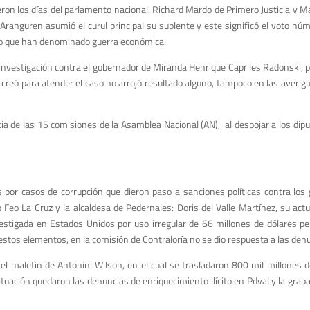
ron los días del parlamento nacional. Richard Mardo de Primero Justicia y 
Aranguren asumió el curul principal su suplente y este significó el voto nú
r lo que han denominado guerra económica.
a investigación contra el gobernador de Miranda Henrique Capriles Radonski, 
e creó para atender el caso no arrojó resultado alguno, tampoco en las averi
cia de las 15 comisiones de la Asamblea Nacional (AN), al despojar a los dipu
s por casos de corrupción que dieron paso a sanciones políticas contra lo
o Feo La Cruz y la alcaldesa de Pedernales: Doris del Valle Martínez, su act
stigada en Estados Unidos por uso irregular de 66 millones de dólares pert
estos elementos, en la comisión de Contraloría no se dio respuesta a las denu
el maletín de Antonini Wilson, en el cual se trasladaron 800 mil millones
uación quedaron las denuncias de enriquecimiento ilícito en Pdval y la grabaci