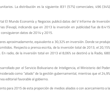
nitarios. La distribución es la siguiente: 831 (57%) comerciales; 496 (34%)
tal El Mundo Economía y Negocios publicó datos del V Informe de Inversión
rias (Fevap), indicando que en 2013 la inversión en publicidad fue de 8.415
e consiguieron datos de 2014 y 2015.
lívares aproximadamente, equivalente a 30,32% en inversión. Donde se produjo
itidos. Respecto a prensa escrita, de la inversión total de 2013, el 20,15%
n radio, de la inversión total en 2013 el 8,06% se destinó a la Radio, 680
rollado por el Servicio Bolivariano de Inteligencia, el Ministerio del Poder
onsiderado como “aliado” de la gestión gubernamental, mientras que el 24,9%
ea editorial favorable al gobierno.
umento para 2015 de esta proporción de medios aliados o con acercamiento a la