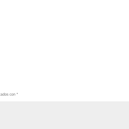
cados con
*