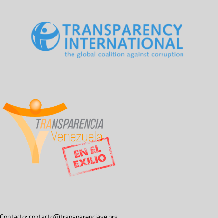
Contacto:
contacto@transparenciave.org