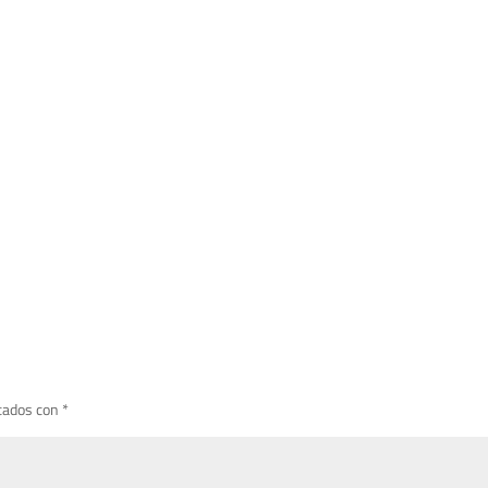
cados con
*