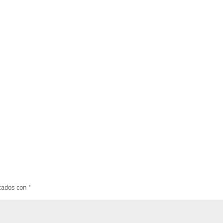
cados con
*