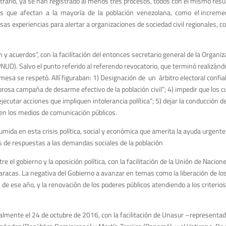
trario, ya se han registrado al menos tres procesos, todos con el mismo resu
es que afectan a la mayoría de la población venezolana, como el incremento 
as experiencias para alertar a organizaciones de sociedad civil regionales, co
y acuerdos”, con la facilitación del entonces secretario general de la Organi
PNUD). Salvo el punto referido al referendo revocatorio, que terminó realizán
esa se respetó. Allí figuraban: 1) Designación de un árbitro electoral conf
a campaña de desarme efectivo de la población civil”; 4) impedir que los c
cutar acciones que impliquen intolerancia política”; 5) dejar la conducción de
d en los medios de comunicación públicos.
ida en esta crisis política, social y económica que amerita la ayuda urgente 
de respuestas a las demandas sociales de la población
e el gobierno y la oposición política, con la facilitación de la Unión de Nac
Caracas. La negativa del Gobierno a avanzar en temas como la liberación de los 
de ese año, y la renovación de los poderes públicos atendiendo a los criterios d
lmente el 24 de octubre de 2016, con la facilitación de Unasur –representad