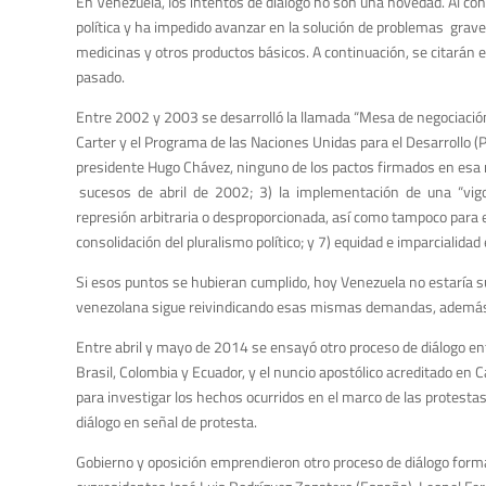
En Venezuela, los intentos de diálogo no son una novedad. Al con
política y ha impedido avanzar en la solución de problemas grav
medicinas y otros productos básicos. A continuación, se citarán es
pasado.
Entre 2002 y 2003 se desarrolló la llamada “Mesa de negociación 
Carter y el Programa de las Naciones Unidas para el Desarrollo (
presidente Hugo Chávez, ninguno de los pactos firmados en esa m
sucesos de abril de 2002; 3) la implementación de una “vigoros
represión arbitraria o desproporcionada, así como tampoco para eje
consolidación del pluralismo político; y 7) equidad e imparcialida
Si esos puntos se hubieran cumplido, hoy Venezuela no estaría sum
venezolana sigue reivindicando esas mismas demandas, además 
Entre abril y mayo de 2014 se ensayó otro proceso de diálogo entr
Brasil, Colombia y Ecuador, y el nuncio apostólico acreditado en 
para investigar los hechos ocurridos en el marco de las protestas 
diálogo en señal de protesta.
Gobierno y oposición emprendieron otro proceso de diálogo forma