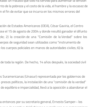
ltado: un fracaso que solo ha servido para aumentar la tensión
de la pobreza y el costo de la vida, el hambre y la escasez de
n el fin de evitar que se incurra en los mismos errores del
zación de Estados Americanos (OEA), César Gaviria, el Centro
dose el 15 de agosto de 2004 y donde resultó ganador el difunto
iable; 2) la creación de una “Comisión de la Verdad” sobre los
uerpos de seguridad sean utilizados como “instrumento de
 los cuerpos policiales en manos de autoridades civiles; 6) la
de toda la región. De hecho, 14 años después, la sociedad civil
iones Suramericanas (Unasur) representada por los gobiernos de
presos políticos, la instalación de una “comisión de la verdad”
e equilibrio e imparcialidad, llevó a la oposición a abandonar el
a entonces por su secretario general, Ernesto Samper-­‐ los