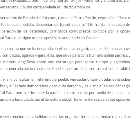
nández (República Dominicana) y Martín Torrijos (Panamá), y el Vaticano. De
is venezolana. En una carta enviada el 1 de diciembre de
secretario de Estado del Vaticano, cardenal Pietro Parolin, expresó su “dolor y
 Todas esas medidas dependían del Ejecutivo para: 1) Enfrentar la escasez de a
e liberación de los detenidos”, calificados como presos políticos por la op
nal Parolin, antiguo nuncio apostólico acreditado en Caracas.
e violencia que se ha desatado en el país, las organizaciones de sociedad c
con plazos, agenda y garantías, que sirva para construir una salida pacífica y
o de manera engañosa como una estrategia para ganar tiempo y legitimidad impl
n provocada por la cúpula en el poder, que también atenta contra la estabilida
 y sin consultar en referendo al pueblo venezolano, como titular de la sobe
lica y al “estado democrático y social de derecho y de justicia” en ella consa
r” al Parlamento e “imponer la paz”, una paz impuesta por medio de la violencia
dole a los ciudadanos el derecho a decidir libremente acerca de las opciones 
ezuela requiere de la solidaridad de las organizaciones de sociedad civil de A