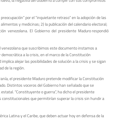
 nuevo, la negativa del Gobierno a cumplir con sus compromisos
 preocupación” por el “inquietante retraso” en la adopción de las
limentos y medicinas; 2) la publicación del calendario electoral;
osición venezolana. El Gobierno del presidente Maduro respondió
ivil venezolana que suscribimos este documento instamos a
 democrática a la crisis, en el marco de la Constitución
ica alejar las posibilidades de solución a la crisis y se sigan
d de la región.
ranía, el presidente Maduro pretende modificar la Constitución
grado. Distintos voceros del Gobierno han señalado que se
 estatal. “Constituyente o guerra”, ha dicho el presidente
constitucionales que permitirían superar la crisis sin hundir a
mérica Latina y el Caribe, que deben actuar hoy en defensa de la