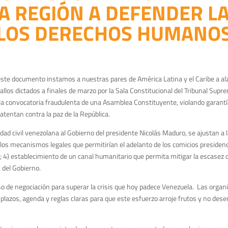
A REGIÓN A DEFENDER LA
 LOS DERECHOS HUMANOS
 este documento instamos a nuestras pares de América Latina y el Caribe a a
fallos dictados a finales de marzo por la Sala Constitucional del Tribunal Sup
 la convocatoria fraudulenta de una Asamblea Constituyente, violando garantía
entan contra la paz de la República.
edad civil venezolana al Gobierno del presidente Nicolás Maduro, se ajustan 
los mecanismos legales que permitirían el adelanto de los comicios presidencial
no; 4) establecimiento de un canal humanitario que permita mitigar la escasez
 del Gobierno.
o de negociación para superar la crisis que hoy padece Venezuela. Las organ
 plazos, agenda y reglas claras para que este esfuerzo arroje frutos y no d