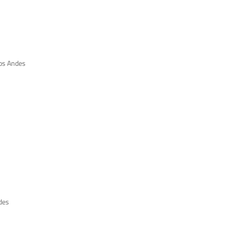
Los Andes
des