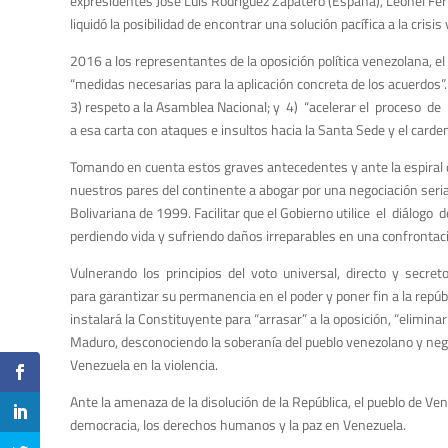
expresidentes José Luis Rodríguez Zapatero (España), Leonel Fer
liquidó la posibilidad de encontrar una solución pacífica a la cris
2016 a los representantes de la oposición política venezolana, el 
“medidas necesarias para la aplicación concreta de los acuerdos”.
3) respeto a la Asamblea Nacional; y 4) “acelerar el proceso d
a esa carta con ataques e insultos hacia la Santa Sede y el carde
Tomando en cuenta estos graves antecedentes y ante la espiral d
nuestros pares del continente a abogar por una negociación seria, 
Bolivariana de 1999. Facilitar que el Gobierno utilice el diálog
perdiendo vida y sufriendo daños irreparables en una confrontació
Vulnerando los principios del voto universal, directo y secreto,
para garantizar su permanencia en el poder y poner fin a la repúb
instalará la Constituyente para “arrasar” a la oposición, “elimina
Maduro, desconociendo la soberanía del pueblo venezolano y negán
Venezuela en la violencia.
Ante la amenaza de la disolución de la República, el pueblo de Ven
democracia, los derechos humanos y la paz en Venezuela.