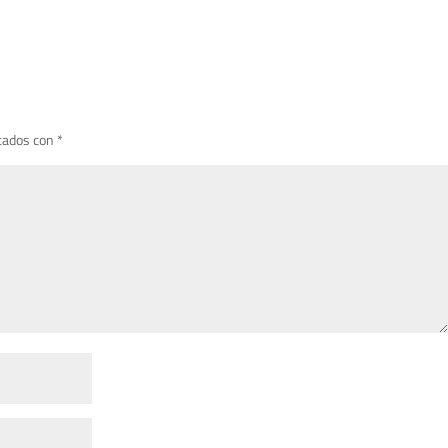
cados con
*