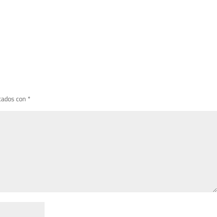
cados con
*