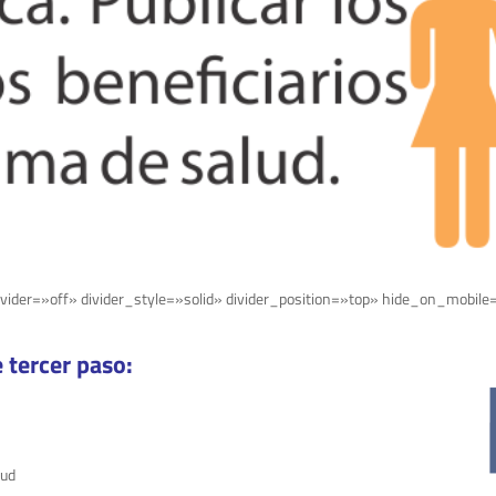
vider=»off» divider_style=»solid» divider_position=»top» hide_on_mobile
 tercer paso:
lud