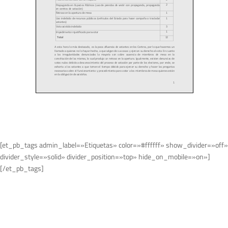
[et_pb_tags admin_label=»Etiquetas» color=»#ffffff» show_divider=»off»
divider_style=»solid» divider_position=»top» hide_on_mobile=»on»]
[/et_pb_tags]