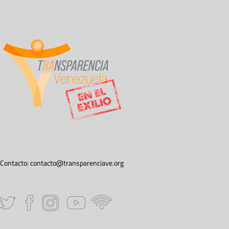
Contacto:
contacto@transparenciave.org