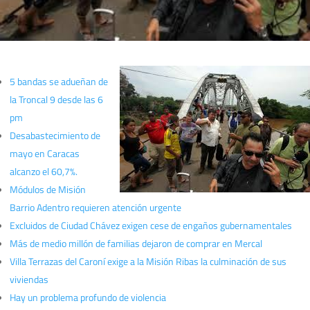
5 bandas se adueñan de
la Troncal 9 desde las 6
pm
Desabastecimiento de
mayo en Caracas
alcanzo el 60,7%.
Módulos de Misión
Barrio Adentro requieren atención urgente
Excluidos de Ciudad Chávez exigen cese de engaños gubernamentales
Más de medio millón de familias dejaron de comprar en Mercal
Villa Terrazas del Caroní exige a la Misión Ribas la culminación de sus
viviendas
Hay un problema profundo de violencia