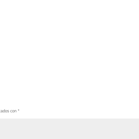
cados con
*