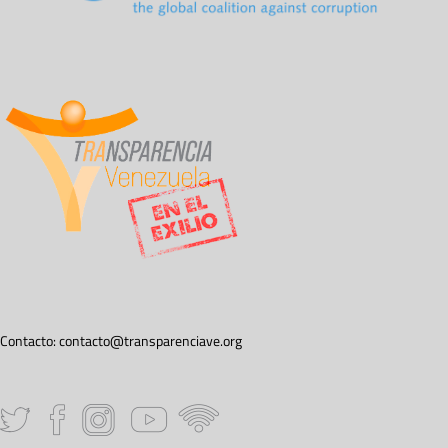
Contacto:
contacto@transparenciave.org