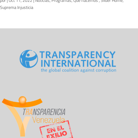
por
|
Oct 11, 2022
|
Noticias
,
Programas
,
Qué hacemos
,
Slider Home
,
Suprema Injusticia