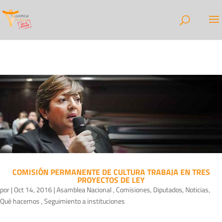
COMISIÓN PERMANENTE DE CULTURA TRABAJA EN TRES
PROYECTOS DE LEY
por
|
Oct 14, 2016
|
Asamblea Nacional
,
Comisiones
,
Diputados
,
Noticias
,
Qué hacemos
,
Seguimiento a instituciones