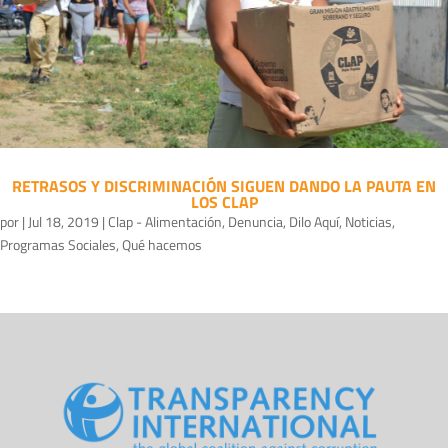
RETRASOS Y DISCRIMINACIÓN SIGUEN DANDO LA PAUTA EN
LOS CLAP
por
|
Jul 18, 2019
|
Clap - Alimentación
,
Denuncia
,
Dilo Aquí
,
Noticias
,
Programas Sociales
,
Qué hacemos