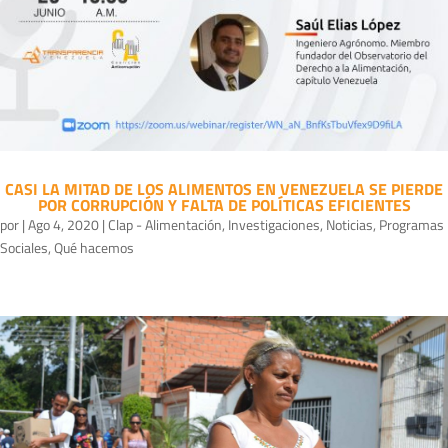
CASI LA MITAD DE LOS ALIMENTOS EN VENEZUELA SE PIERDE
POR CORRUPCIÓN Y FALTA DE POLÍTICAS EFICIENTES
por
|
Ago 4, 2020
|
Clap - Alimentación
,
Investigaciones
,
Noticias
,
Programas
Sociales
,
Qué hacemos