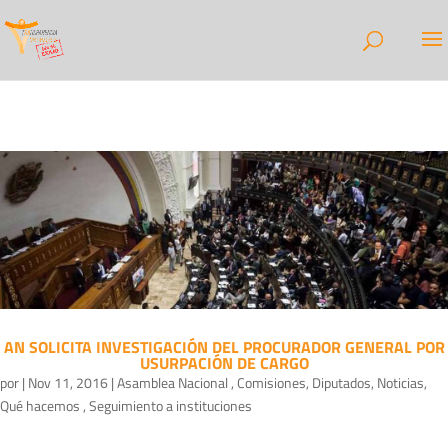
AN SOLICITA INVESTIGACIÓN DEL PROCURADOR GENERAL POR
USURPACIÓN DE CARGO
por
|
Nov 11, 2016
|
Asamblea Nacional
,
Comisiones
,
Diputados
,
Noticias
,
Qué hacemos
,
Seguimiento a instituciones