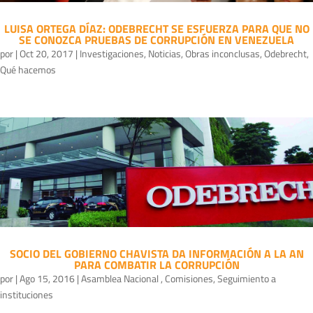
LUISA ORTEGA DÍAZ: ODEBRECHT SE ESFUERZA PARA QUE NO
SE CONOZCA PRUEBAS DE CORRUPCIÓN EN VENEZUELA
por
|
Oct 20, 2017
|
Investigaciones
,
Noticias
,
Obras inconclusas
,
Odebrecht
,
Qué hacemos
SOCIO DEL GOBIERNO CHAVISTA DA INFORMACIÓN A LA AN
PARA COMBATIR LA CORRUPCIÓN
por
|
Ago 15, 2016
|
Asamblea Nacional
,
Comisiones
,
Seguimiento a
instituciones