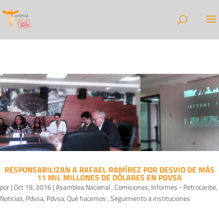
RESPONSABILIZAN A RAFAEL RAMÍREZ POR DESVIO DE MÁS
11 MIL MILLONES DE DÓLARES EN PDVSA
por
|
Oct 19, 2016
|
Asamblea Nacional
,
Comisiones
,
Informes - Petrocaribe
,
Noticias
,
Pdvsa
,
Pdvsa
,
Qué hacemos
,
Seguimiento a instituciones